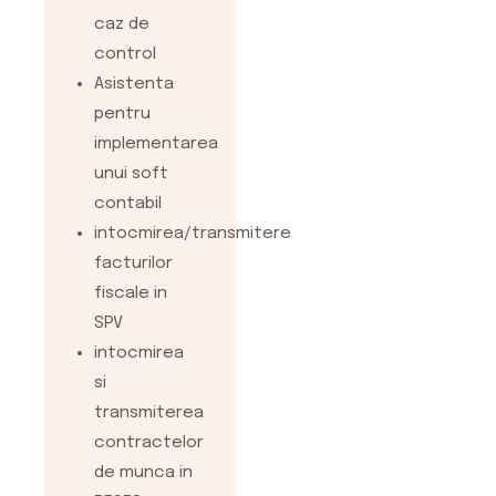
sau de
caz de
executie
control
Consultanta si
Asistenta
asistenta
pentru
manageriala
implementarea
privind
unui soft
organizarea
contabil
departamentului
intocmirea/transmitere
financiar
facturilor
contabil
fiscale in
Asistenta in
SPV
problemele
intocmirea
contabile,
si
fiscale si
transmiterea
sociale,
contractelor
actualizate in
de munca in
permanenta in