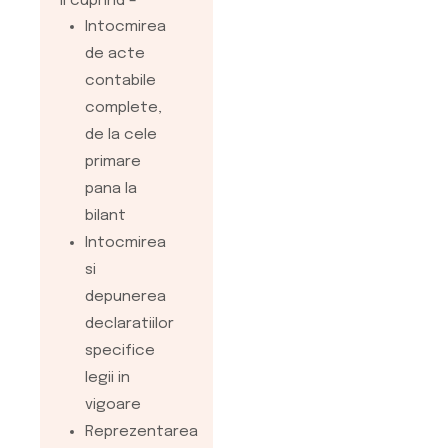
II cuprind –
si financiar contabila
Intocmirea
presupune
de acte
intelegerea
contabile
excelenta a cadrului
complete,
legislativ si
de la cele
indrumarea clientilor
primare
spre dezvoltarea
pana la
afacerii si a
bilant
viitoarelor investitii –
Intocmirea
Consultanta
si
privind
depunerea
legislatia
declaratiilor
financiar
specifice
contabila si
legii in
fiscala
vigoare
Informari
Reprezentarea