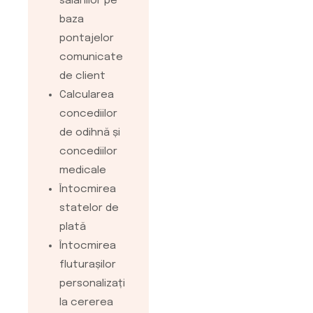
salariilor pe
si avantajele de
baza
care poti
pontajelor
beneficia
comunicate
alegand oferta
de client
noastra de
Calcularea
servicii
concediilor
personalizate
de odihnă și
concediilor
medicale
Întocmirea
statelor de
plată
Întocmirea
fluturașilor
personalizați
la cererea