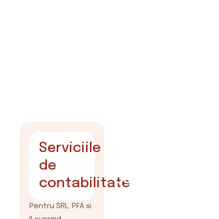
Servicii
Serviciile
de
de
consultanță
contabilitate
in afaceri
Pentru SRL. PFA si
Consultanta fiscala