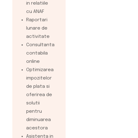
periodice cu
in relatiile
privire la
cu ANAF
modificarile
Raportari
legislative
lunare de
Optimizarea
activitate
impozitelor si
Consultanta
taxelor de
contabila
plata la
online
bugetele
Optimizarea
locale si
impozitelor
centrale
de plata si
Consultanta
oferirea de
financiara si
solutii
fiscala cu
pentru
privire la luarea
diminuarea
unor decizii
acestora
manageriale
Asistenta in