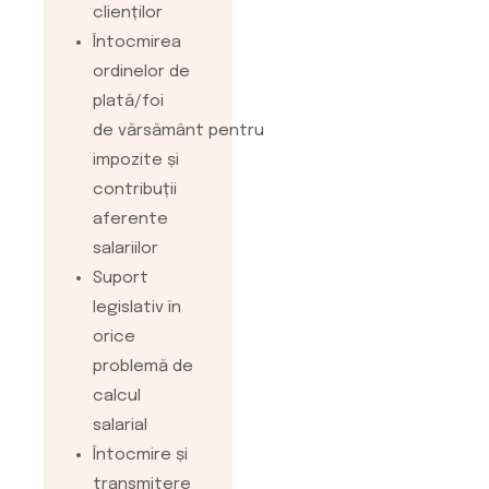
clienților
Întocmirea
ordinelor de
plată/foi
de vărsământ pentru
impozite și
contribuții
aferente
salariilor
Suport
legislativ în
orice
problemă de
calcul
salarial
Întocmire și
transmitere