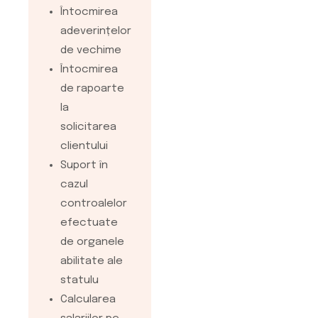
documentatiei
Întocmirea
pentru
adeverințelor
obtinerea de
de vechime
credite si
Întocmirea
leasing-uri
de rapoarte
Servicii de
la
intocmire si
solicitarea
depunere a
clientului
Declaratiei
Suport în
unice
cazul
etapele
controalelor
principale pentru
efectuate
infiintarea unei
de organele
entitati
abilitate ale
juridice, actele
statulu
necesare infiintarii
Calcularea
firmei