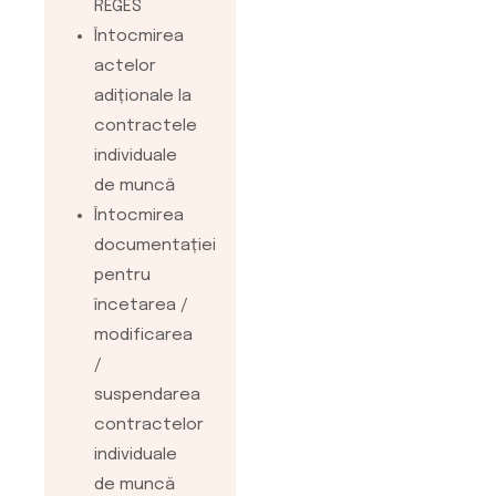
REGES
functie de
Întocmirea
modificarile
actelor
legale aparute
adiționale la
Consultanta si
contractele
indrumare
individuale
pentru
de muncă
intocmirea
Întocmirea
manualului de
documentației
proceduri
pentru
contabile
încetarea /
specific
modificarea
fiecarei
/
entitati
suspendarea
Consultanta
contractelor
pentru
individuale
intocmirea
de muncă