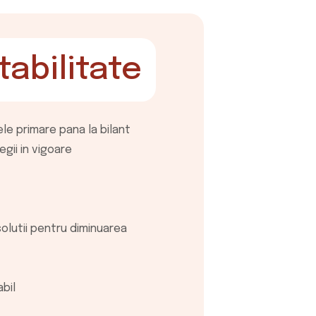
Servi
tabilitate
consu
le primare pana la bilant
Consultanta fis
gii in vigoare
excelenta a cadr
dezvoltarea aface
Consultanta
Informari pe
solutii pentru diminuarea
Optimizarea
locale si c
Consultanta
bil
decizii man
Consultanta