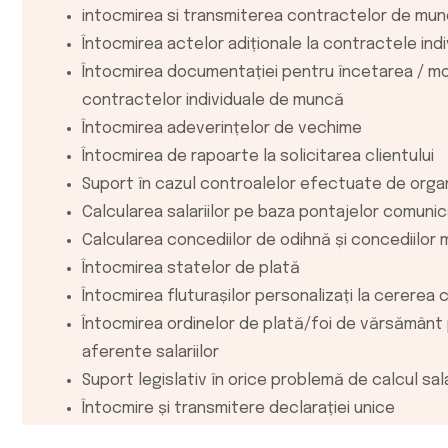
intocmirea si transmiterea contractelor de mun
Întocmirea actelor adiționale la contractele in
Întocmirea documentației pentru încetarea / m
contractelor individuale de muncă
Întocmirea adeverințelor de vechime
Întocmirea de rapoarte la solicitarea clientului
Suport în cazul controalelor efectuate de organ
Calcularea salariilor pe baza pontajelor comunic
Calcularea concediilor de odihnă și concediilor 
Întocmirea statelor de plată
Întocmirea fluturașilor personalizați la cererea cl
Întocmirea ordinelor de plată/foi de vărsământ p
aferente salariilor
Suport legislativ în orice problemă de calcul sala
Întocmire și transmitere declarației unice