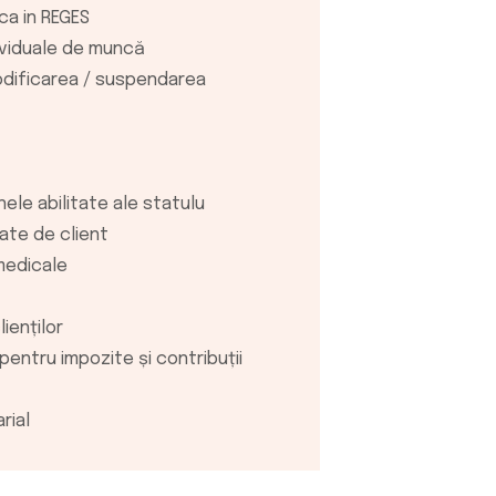
ca in REGES
departament
dividuale de muncă
Asistenta i
odificarea / suspendarea
actualizate
aparute
Consultanta
proceduri c
ele abilitate ale statulu
Consultant
ate de client
obtinerea d
medicale
Servicii de
etapele pri
ienților
juridice, ac
entru impozite și contribuții
care poti b
personaliz
rial