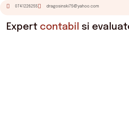
0741226255
dragosinski75@yahoo.com
Expert
contabil
si evaluat