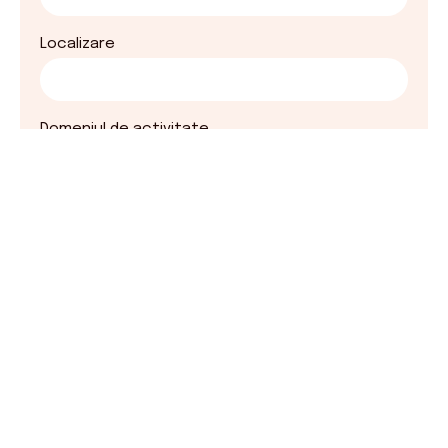
Localizare
Domeniul de activitate
Email
Telefon
Mesaj